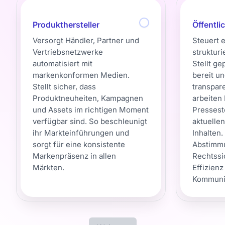
Produkthersteller
Öffentli
Versorgt Händler, Partner und
Steuert 
Vertriebsnetzwerke
strukturi
automatisiert mit
Stellt ge
markenkonformen Medien.
bereit un
Stellt sicher, dass
transpar
Produktneuheiten, Kampagnen
arbeiten
und Assets im richtigen Moment
Pressest
verfügbar sind. So beschleunigt
aktuelle
ihr Markteinführungen und
Inhalten.
sorgt für eine konsistente
Abstimmu
Markenpräsenz in allen
Rechtssi
Märkten.
Effizienz
Kommunik