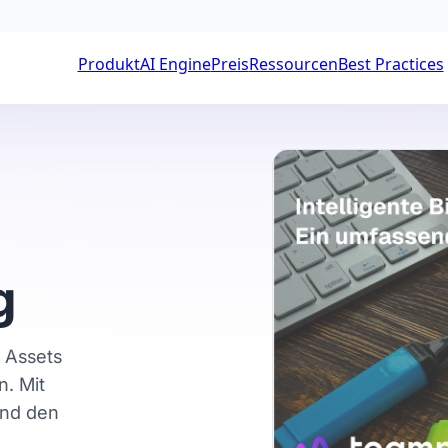
Produkt
AI Engine
Preis
Ressourcen
Best Practices
g
n Assets
n. Mit
und den