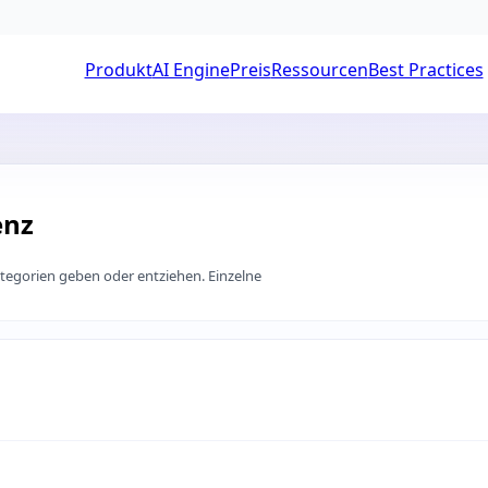
Produkt
AI Engine
Preis
Ressourcen
Best Practices
enz
ategorien geben oder entziehen. Einzelne