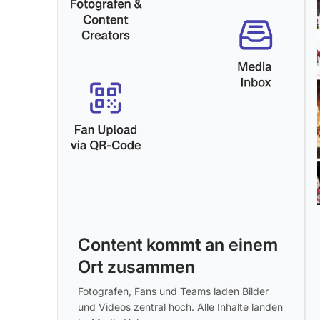
Content kommt an einem
Ort zusammen
Fotografen, Fans und Teams laden Bilder
und Videos zentral hoch. Alle Inhalte landen