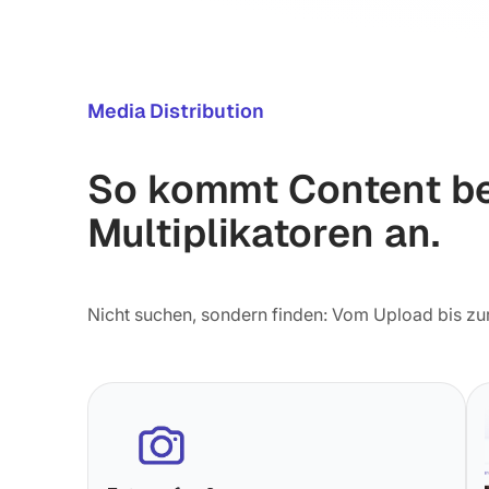
Media Distribution
So kommt Content be
Multiplikatoren an.
Nicht suchen, sondern finden: Vom Upload bis zur