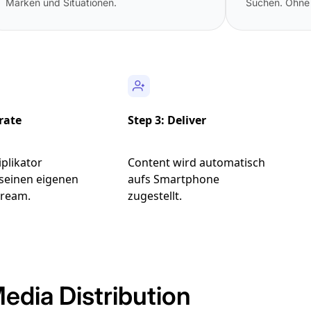
Marken und Situationen.
Suchen. Ohne
urate
Step 3: Deliver
iplikator
Content wird automatisch
einen eigenen
aufs Smartphone
tream.
zugestellt.
Media Distribution