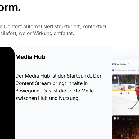
form.
e Content automatisiert strukturiert, kontextuell
sliefert, wo er Wirkung entfaltet.
Media Hub
Der Media Hub ist der Startpunkt. Der
Content Stream bringt Inhalte in
Bewegung. Das ist die letzte Meile
zwischen Hub und Nutzung.