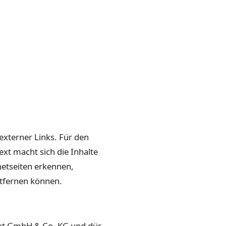
 externer Links. Für den
next macht sich die Inhalte
net­seiten erken­nen,
t­fer­nen können.
mnext GmbH & Co. KG und dür­