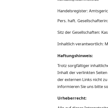
Han­del­sreg­is­ter: Amts­ger
Pers. haft. Gesellschaf­ter
Sitz der Gesellschaften: Kas
Inhaltlich ver­ant­wortlich: 
Haf­tung­sh­in­weis:
Trotz sorgfältiger inhaltlic
Inhalt der ver­link­ten Seit
der exter­nen Links nicht zu
informieren Sie uns bitte s
Urhe­ber­recht:
Alle auf dieser Inter­net­s