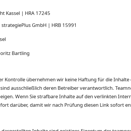
icht Kas­sel | HRA 17245
in: strate­giePlus GmbH | HRB 15991
sel
Moritz Bartling
her Kon­trolle übernehmen wir keine Haf­tung für die Inhalte
en sind ausschließlich deren Betreiber ver­ant­wortlich. Team
 eigen. Wenn Sie straf­bare Inhalte auf den verlink­ten Inter­
ofort darüber, damit wir nach Prü­fung diesen Link sofort en
eite dargestell­ten Inhalte sind geistiges Eigen­tum der tea