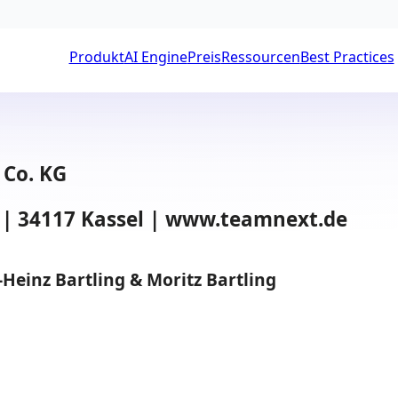
Produkt
AI Engine
Preis
Ressourcen
Best Practices
Co. KG
| 34117 Kassel | www.teamnext.de
-Heinz Bartling & Moritz Bartling