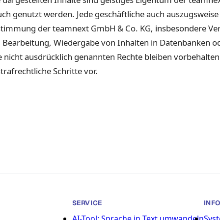
uch genutzt wer­den. Jede geschäftliche auch auszugsweise
s­tim­mung der teamnext GmbH & Co. KG, ins­besondere Vervie
, Bear­beitung, Wieder­gabe von Inhal­ten in Daten­banken ode
 nicht aus­drück­lich genan­nten Rechte bleiben vor­be­hal­te
strafrechtliche Schritte vor.
SERVICE
INF
AI-Tool: Sprache in Text umwandeln
Sys