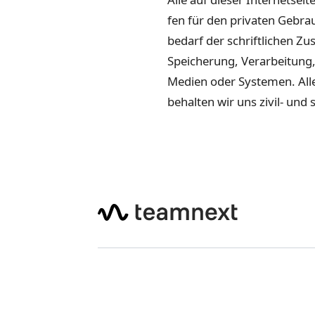
fen für den pri­vaten Gebra
bedarf der schriftlichen Zu
Spe­icherung, Ver­ar­beitung
Medien oder Sys­te­men. Alle
behal­ten wir uns zivil- und 