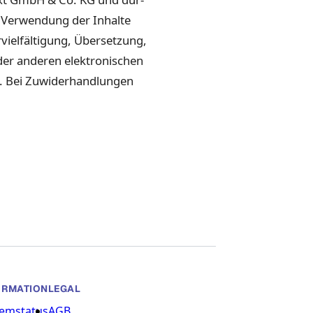
 Ver­wen­dung der Inhalte
lfäl­ti­gung, Über­set­zung,
r anderen elek­tro­n­is­chen
n. Bei Zuwider­hand­lun­gen
ORMATION
LEGAL
temstatus
AGB