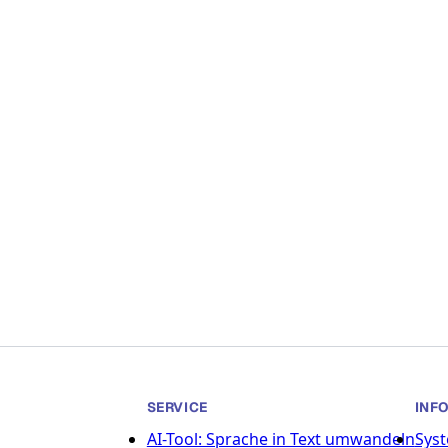
SERVICE
INF
AI-Tool: Sprache in Text umwandeln
Sys