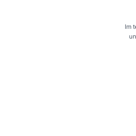
Im 
un