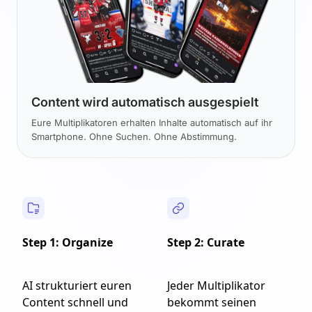
Content wird automatisch ausgespielt
Eure Multiplikatoren erhalten Inhalte automatisch auf ihr
Smartphone. Ohne Suchen. Ohne Abstimmung.
Step 1: Organize
Step 2: Curate
AI strukturiert euren
Jeder Multiplikator
Content schnell und
bekommt seinen