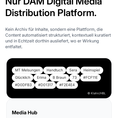
Nur DAM
Digital Media
Distribution Platform.
Kein Archiv für Inhalte, sondern eine Plattform, die
Content automatisiert strukturiert, kontextuell kuratiert
und in Echtzeit dorthin ausliefert, wo er Wirkung
entfaltet.
MT Melsungen
Handtuch
Sera
Heimspiel
AI Engine
Glücklich
Erima
B Braun
73
#FCF11E
AI erkennt Personen, Marken, Szenen
#D0DFB3
#D01317
#F2E4E4
und Kontext. Alles automatisch.
© Klahn/HBL
Media Hub