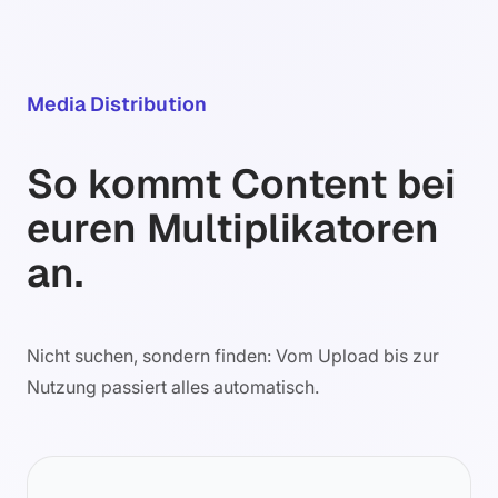
Media Distribution
So kommt Content bei
euren Multiplikatoren
an.
Nicht suchen, sondern finden: Vom Upload bis zur
Nutzung passiert alles automatisch.