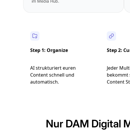
im Media Hub.
Step 1: Organize
Step 2: C
AI strukturiert euren
Jeder Mult
Content schnell und
bekommt s
automatisch.
Content S
Nur DAM
Digital 