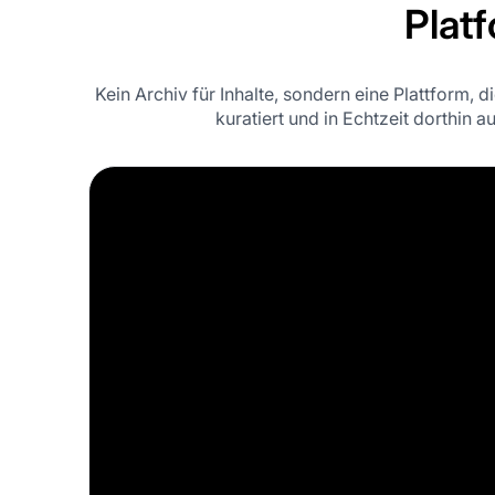
Plat
Kein Archiv für Inhalte, sondern eine Plattform, di
kuratiert und in Echtzeit dorthin au
AI Engine
AI erkennt Personen, Marken, Szenen
und Kontext. Alles automatisch.