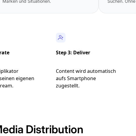
Marken und Situationen.
Suchen. Ohne
urate
Step 3: Deliver
iplikator
Content wird automatisch
einen eigenen
aufs Smartphone
tream.
zugestellt.
Media Distribution