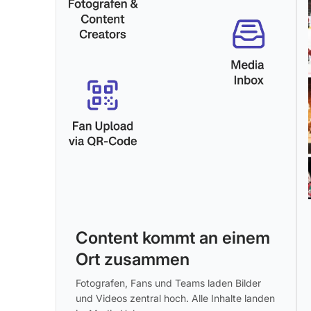
Content kommt an einem
Ort zusammen
Fotografen, Fans und Teams laden Bilder
und Videos zentral hoch. Alle Inhalte landen