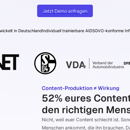
Jetzt Demo anfragen
wickelt in Deutschland
Individuell trainierbare AI
DSGVO-konforme Infr
Content-Produktion ≠ Wirkung
52% eures Content
den richtigen Men
Nicht, weil euer Content schlecht ist. Son
Menschen ankommt, die ihn brauchen. Das