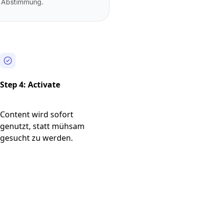
 Abstimmung.
Step 4: Activate
Content wird sofort
genutzt, statt mühsam
gesucht zu werden.